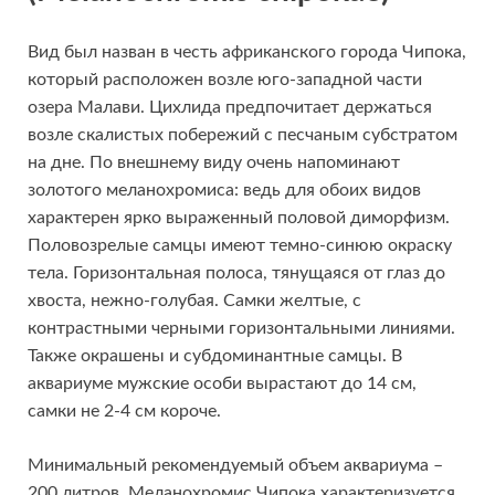
Вид был назван в честь африканского города Чипока,
который расположен возле юго-западной части
озера Малави. Цихлида предпочитает держаться
возле скалистых побережий с песчаным субстратом
на дне. По внешнему виду очень напоминают
золотого меланохромиса: ведь для обоих видов
характерен ярко выраженный половой диморфизм.
Половозрелые самцы имеют темно-синюю окраску
тела. Горизонтальная полоса, тянущаяся от глаз до
хвоста, нежно-голубая. Самки желтые, с
контрастными черными горизонтальными линиями.
Также окрашены и субдоминантные самцы. В
аквариуме мужские особи вырастают до 14 см,
самки не 2-4 см короче.
Минимальный рекомендуемый объем аквариума –
200 литров. Меланохромис Чипока характеризуется