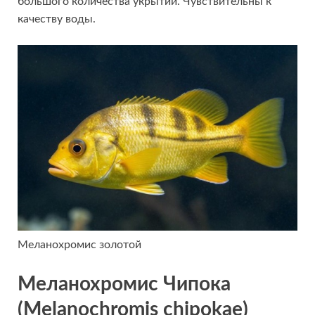
большого количества укрытий. Чувствительны к
качеству воды.
Меланохромис золотой
Меланохромис Чипока
(Melanochromis chipokae)