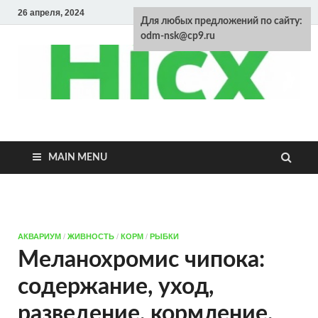
26 апреля, 2024
Для любых предложений по сайту:
odm-nsk@cp9.ru
Энциклопедия
домашних
MAIN MENU
животных
АКВАРИУМ
/
ЖИВНОСТЬ
/
КОРМ
/
РЫБКИ
Меланохромис чипока:
содержание, уход,
разведение, кормление,