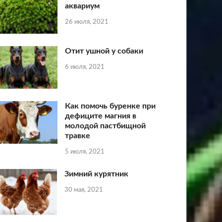
аквариум
26 июля, 2021
Отит ушной у собаки
6 июля, 2021
Как помочь буренке при
дефиците магния в
молодой пастбищной
травке
5 июля, 2021
Зимний курятник
30 мая, 2021