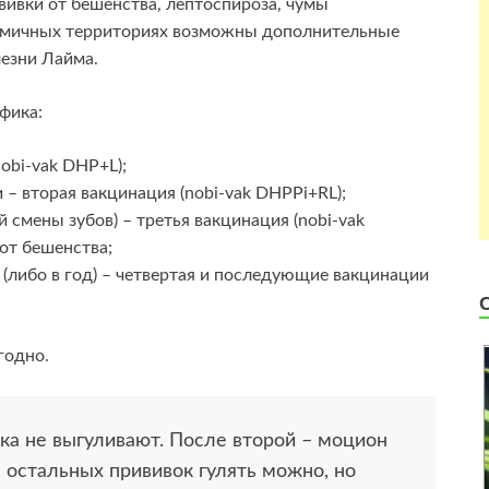
вивки от бешенства, лептоспироза, чумы
демичных территориях возможны дополнительные
лезни Лайма.
фика:
nobi-vak DHP+L);
 – вторая вакцинация (nobi-vak DHPPi+RL);
 смены зубов) – третья вакцинация (nobi-vak
от бешенства;
и (либо в год) – четвертая и последующие вакцинации
годно.
а не выгуливают. После второй – моцион
е остальных прививок гулять можно, но