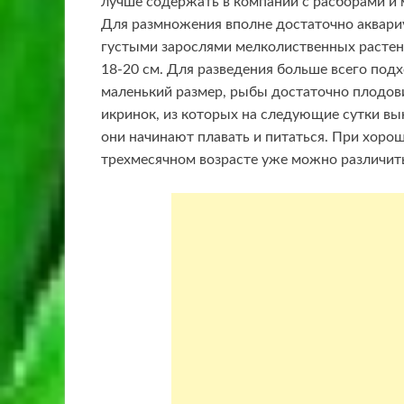
лучше содержать в компании с расборами и м
Для размножения вполне достаточно аквариу
густыми зарослями мелколиственных растен
18-20 см. Для разведения больше всего подх
маленький размер, рыбы достаточно плодови
икринок, из которых на следующие сутки вы
они начинают плавать и питаться. При хорош
трехмесячном возрасте уже можно различить