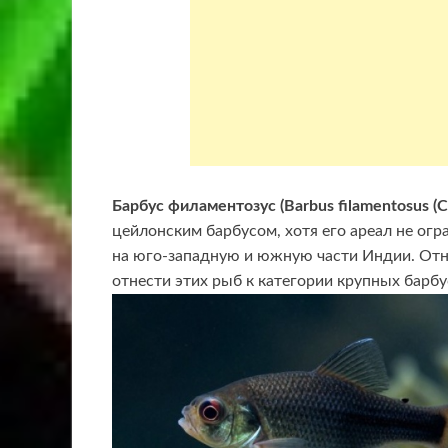
Барбус филаментозус (Barbus filamentosus (Cu
цейлонским барбусом, хотя его ареал не ог
на юго-западную и южную части Индии. Отн
отнести этих рыб к категории крупных барбу