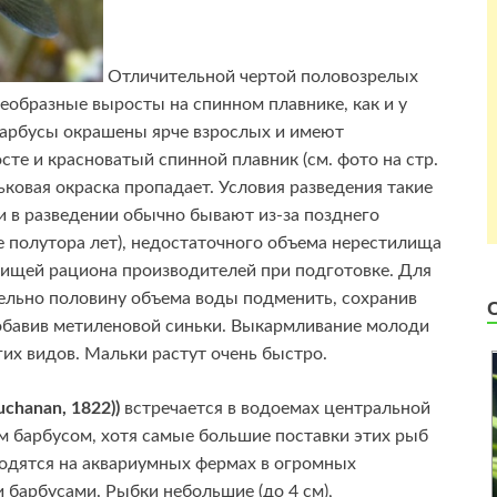
Отличительной чертой половозрелых
необразные выросты на спинном плавнике, как и у
барбусы окрашены ярче взрослых и имеют
те и красноватый спинной плавник (см. фото на стр.
ьковая окраска пропадает. Условия разведения такие
чи в разведении обычно бывают из-за позднего
е полутора лет), недостаточного объема нерестилища
 пищей рациона производителей при подготовке. Для
ельно половину объема воды подменить, сохранив
 добавив метиленовой синьки. Выкармливание молоди
х видов. Мальки растут очень быстро.
uchanan, 1822))
встречается в водоемах центральной
им барбусом, хотя самые большие поставки этих рыб
водятся на аквариумных фермах в огромных
 барбусами. Рыбки небольшие (до 4 см),