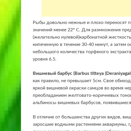
Рыбы довольно нежные и плохо переносят 
значений менее 22° С. Для размножения пре
(желательно нулевой)карбонатной жесткость
кипяченную в течение 30-40 минут, а затем
небольшого количества торфяного экстракт
уровня 6.5.
Вишневый барбус (Barbus titteya (Deraniyagala
как правило, не превышает 5см. Свое обиход
яркой вишневой окраски самцов во время нер
преобладанием желтовато-коричневых тонов
альбиносы вишневых барбусов, появившиеся 
В отличие от большинства других видов, ви
заросшие водными растениями аквариумы, гд