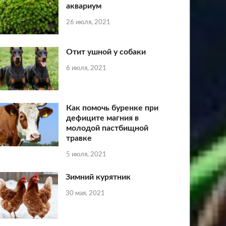
аквариум
26 июля, 2021
Отит ушной у собаки
6 июля, 2021
Как помочь буренке при
дефиците магния в
молодой пастбищной
травке
5 июля, 2021
Зимний курятник
30 мая, 2021