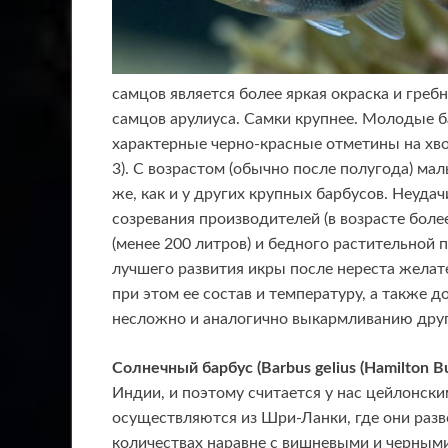
самцов является более яркая окраска и греб
самцов арулиуса. Самки крупнее. Молодые 
характерные черно-красные отметины на хвос
3). С возрастом (обычно после полугода) мал
же, как и у других крупных барбусов. Неуда
созревания производителей (в возрасте боле
(менее 200 литров) и бедного растительной
лучшего развития икры после нереста желат
при этом ее состав и температуру, а также
несложно и аналогично выкармливанию други
Солнечный барбус (Barbus gelius (Hamilton B
Индии, и поэтому считается у нас цейлонск
осуществляются из Шри-Ланки, где они раз
количествах наравне с вишневыми и черными