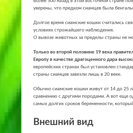
Более 500 назад в этой восточной стране п
уверены, что предком сиамцев была бенгаль
Долгое время сиамские кошки считались св
условиях строжайшего наблюдения.
О вывозе животных за пределы страны не мо
Только во второй половине 19 века правите
Европу в качестве драгоценного дара высо
европейских странах был установлен станда
страны сиамцев завезли лишь в 20 веке.
Обычно сиамские кошки живут от 14 до 25 л
сравнению с другими породами. А вот еще о
самых долгих сроков беременности, который
Внешний вид