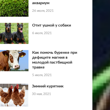
аквариум
26 июля, 2021
Отит ушной у собаки
6 июля, 2021
Как помочь буренке при
дефиците магния в
молодой пастбищной
травке
5 июля, 2021
Зимний курятник
30 мая, 2021