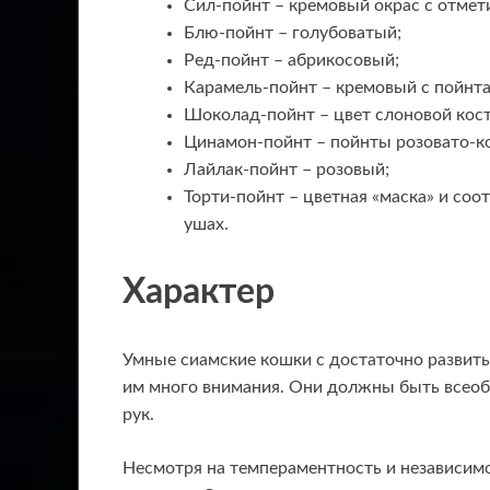
Сил-пойнт – кремовый окрас с отмет
Блю-пойнт – голубоватый;
Ред-пойнт – абрикосовый;
Карамель-пойнт – кремовый с пойнта
Шоколад-пойнт – цвет слоновой кос
Цинамон-пойнт – пойнты розовато-ко
Лайлак-пойнт – розовый;
Торти-пойнт – цветная «маска» и соо
ушах.
Характер
Умные сиамские кошки с достаточно развиты
им много внимания. Они должны быть всеоб
рук.
Несмотря на темпераментность и независимо