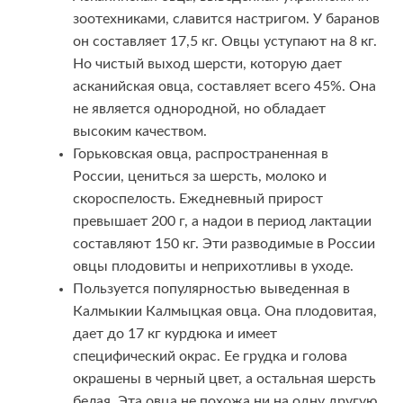
зоотехниками, славится настригом. У баранов
он составляет 17,5 кг. Овцы уступают на 8 кг.
Но чистый выход шерсти, которую дает
асканийская овца, составляет всего 45%. Она
не является однородной, но обладает
высоким качеством.
Горьковская овца, распространенная в
России, цениться за шерсть, молоко и
скороспелость. Ежедневный прирост
превышает 200 г, а надои в период лактации
составляют 150 кг. Эти разводимые в России
овцы плодовиты и неприхотливы в уходе.
Пользуется популярностью выведенная в
Калмыкии Калмыцкая овца. Она плодовитая,
дает до 17 кг курдюка и имеет
специфический окрас. Ее грудка и голова
окрашены в черный цвет, а остальная шерсть
белая. Эта овца не похожа ни на одну другую