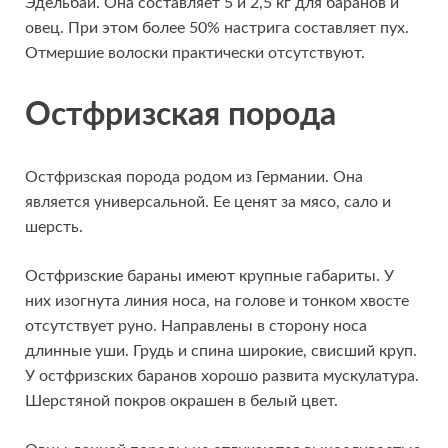
Эдельбай. Она составляет 5 и 2,5 кг для баранов и
овец. При этом более 50% настрига составляет пух.
Отмершие волоски практически отсутствуют.
Остфризская порода
Остфризская порода родом из Германии. Она
является универсальной. Ее ценят за мясо, сало и
шерсть.
Остфризские бараны имеют крупные габариты. У
них изогнута линия носа, на голове и тонком хвосте
отсутствует руно. Направлены в сторону носа
длинные уши. Грудь и спина широкие, свисший круп.
У остфризских баранов хорошо развита мускулатура.
Шерстяной покров окрашен в белый цвет.