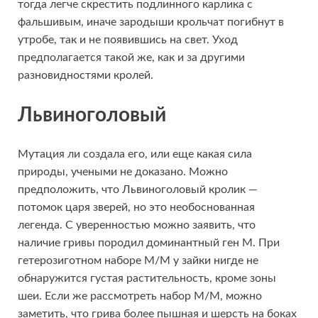
тогда легче скрестить подлинного карлика с
фальшивым, иначе зародыши крольчат погибнут в
утробе, так и не появившись на свет. Уход
предполагается такой же, как и за другими
разновидностями кролей.
Львиноголовый
Мутация ли создала его, или еще какая сила
природы, учеными не доказано. Можно
предположить, что Львиноголовый кролик —
потомок царя зверей, но это необоснованная
легенда. С уверенностью можно заявить, что
наличие гривы породил доминантный ген М. При
гетерозиготном наборе М/М у зайки нигде не
обнаружится густая растительность, кроме зоны
шеи. Если же рассмотреть набор М/М, можно
заметить, что грива более пышная и шерсть на боках