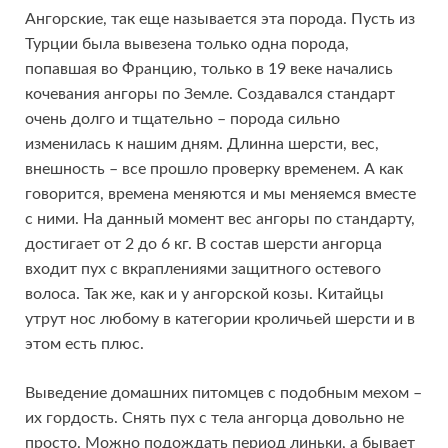
Ангорские, так еще называется эта порода. Пусть из
Турции была вывезена только одна порода,
попавшая во Францию, только в 19 веке начались
кочевания ангоры по Земле. Создавался стандарт
очень долго и тщательно – порода сильно
изменилась к нашим дням. Длинна шерсти, вес,
внешность – все прошло проверку временем. А как
говорится, времена меняются и мы меняемся вместе
с ними. На данный момент вес ангоры по стандарту,
достигает от 2 до 6 кг. В состав шерсти ангорца
входит пух с вкраплениями защитного остевого
волоса. Так же, как и у ангорской козы. Китайцы
утрут нос любому в категории кроличьей шерсти и в
этом есть плюс.
Выведение домашних питомцев с подобным мехом –
их гордость. Снять пух с тела ангорца довольно не
просто. Можно подождать период линьки, а бывает