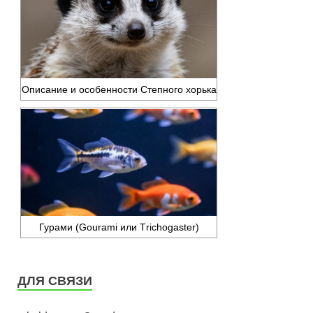
Описание и особенности Степного хорька
Гурами (Gourami или Тriсhоgаstеr)
ДЛЯ СВЯЗИ